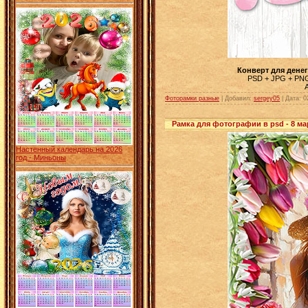
Конверт для денег
PSD + JPG + PNG 
Фоторамки разные
| Добавил:
sergey05
|
Дата:
0
Рамка для фотографии в psd - 8 ма
Настенный календарь на 2026
год - Миньоны