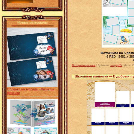
Новые материалы
Фотокнига на 5 раз
6 PSD | 5481 x 389
Фоторамки разные
| Добавил:
sergey05
|
Дата:
2
Школьная виньетка — В добрый п
Обложка на тетрадь - Физика и
фиксики