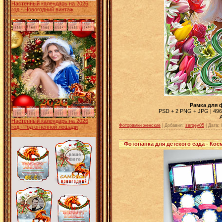
Настенный календарь на 2026
год - Новогодний винтаж
Рамка для 
PSD + 2 PNG + JPG | 4961 
Настенный календарь на 2026
Фоторамки женские
| Добавил:
sergey05
|
Дата:
год - Год огненной лошади
Фотопапка для детского сада - Кос