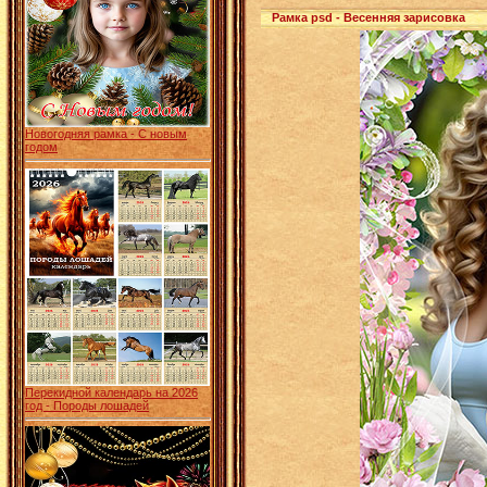
Рамка psd - Весенняя зарисовка
Новогодняя рамка - С новым
годом
Перекидной календарь на 2026
год - Породы лошадей