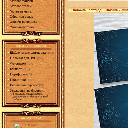
Каталог файлов
Каталог статей
Обложка на тетрадь - Физика и фи
Гостевая книга
Обратная связь
Онлайн-рисовалка
Онлайн-фотошоп
Категории раздела
Шаблоны для фотошопа
[2632]
Обложки для DVD
[153]
Фоторамки
[4279]
Клипарт
[2212]
Портфолио
[89]
Полиптихи
[28]
Расписание уроков
[56]
Украшения из бисера
[2]
В разделе представлены
украшения из бисера ручной
работы
Наша кнопка