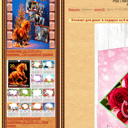
PSD | 4961
Виньетки
| Добавил:
sergey05
|
Дата:
07.03.2026
Конверт для денег в подарок на 8 м
Календарь на 2026 год с
рамками - Год огненной лошади
Настенный перекидной
календарь на 2026 год - Моя
семья