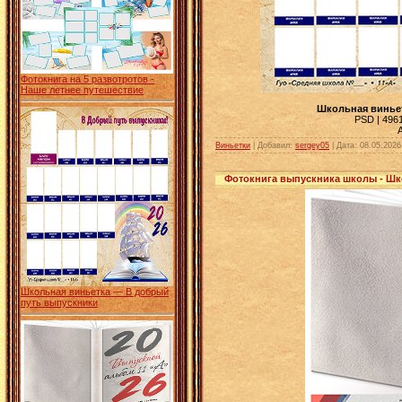
Фотокнига на 5 развотротов -
Наше летнее путешествие
Школьная виньет
PSD | 4961
Виньетки
| Добавил:
sergey05
|
Дата:
08.05.2026
Фотокнига выпускника школы - Ш
Школьная виньетка — В добрый
путь выпускники