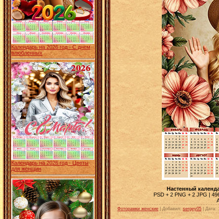
Календарь на 2026 год - С днем
влюбленных
Календарь на 2026 год - Цветы
для женщин
Настенный календа
PSD + 2 PNG + 2 JPG | 4961
Фоторамки женские
| Добавил:
sergey05
|
Дата: