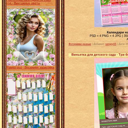
год - Винтажные цветы
Календари на
PSD + 4 PNG + 4 JPG | 3508
Фоторамки разные
| Добавил:
sergey05
|
Дата:
0
Виньетка для детского сада - Три 
Рамка psd - Весенняя зарисовка