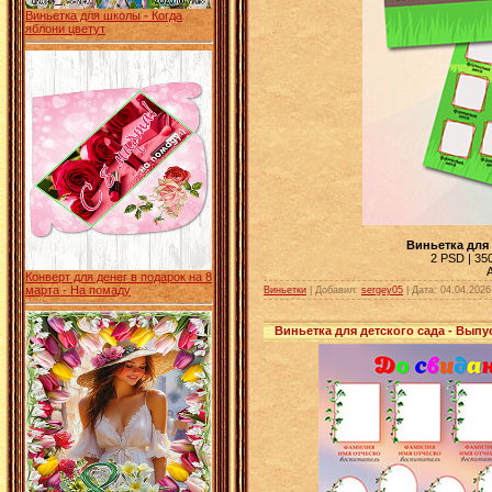
Виньетка для школы - Когда
яблони цветут
Виньетка для 
2 PSD | 350
Конверт для денег в подарок на 8
марта - На помаду
Виньетки
| Добавил:
sergey05
|
Дата:
04.04.2026
Виньетка для детского сада - Выпу