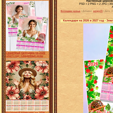
Настенный церковн
PSD + 2 PNG + 2 JPG | 3508
Фоторамки разные
| Добавил:
sergey05
|
Дата:
1
Календари на 2026 и 2027 год - Зем
Свадебный календарь на 2026
(2027) год - Свадебные розы
Настенный календарь на 2026