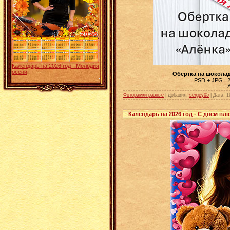
Календарь на 2026 год - Мелодия
осени
Обертка на шоколад
PSD + JPG | 2
Фоторамки разные
| Добавил:
sergey05
|
Дата:
1
Календарь на 2026 год - С днем в