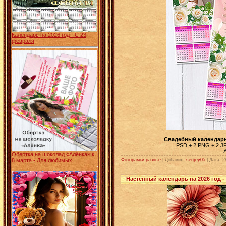
Календарь на 2026 год - С 23
февраля
Свадебный календарь 
PSD + 2 PNG + 2 JPG
Обертка на шоколад «Алёнка» к
Фоторамки разные
| Добавил:
sergey05
|
Дата:
2
8 марта - Для любимых
Настенный календарь на 2026 год 