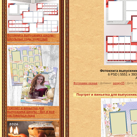
Фотокнига выпускника школы -
Школьные годы чудесные
Фотокнига выпускни
6 PSD | 5551 x 3933
Фоторамки разные
| Добавил:
sergey05
|
Дата:
0
Портрет и виньетка для выпускника
Портрет и виньетка для
выпускника школы - Вот и все
растоваться пора