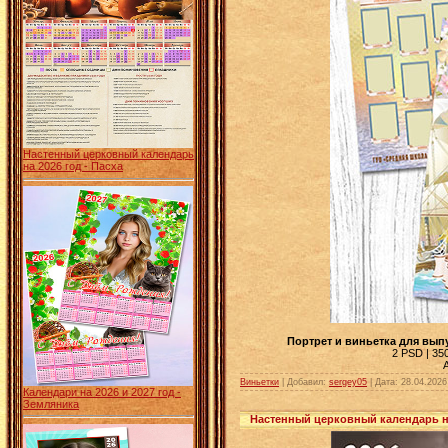
Настенный церковный календарь
на 2026 год - Пасха
Портрет и виньетка для вып
2 PSD | 350
Виньетки
| Добавил:
sergey05
|
Дата:
28.04.2026
Календари на 2026 и 2027 год -
Земляника
Настенный церковный календарь на