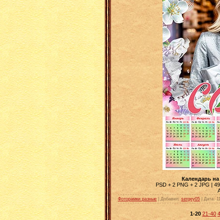
Календарь на 
PSD + 2 PNG + 2 JPG | 496
Фоторамки разные
| Добавил:
sergey05
|
Дата:
1
1-20
21-40