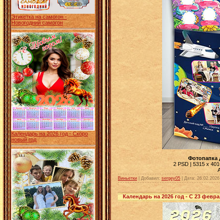
Этикетка на самогон -
Новогодний самогон
Календарь на 2026 год - Скоро
новый год
Фотопапка 
2 PSD | 5315 x 4016
Виньетки
| Добавил:
sergey05
|
Дата:
26.02.2026
Календарь на 2026 год - С 23 февр