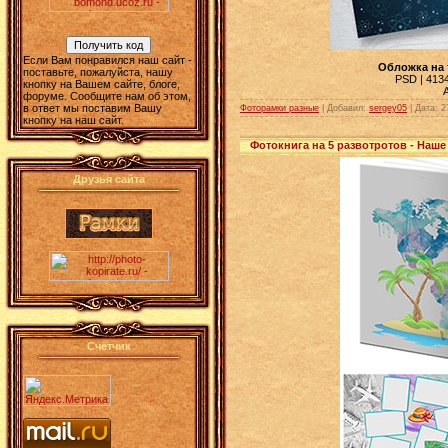
Если Вам понравился наш сайт -
Обложка на 
поставьте, пожалуйста, нашу
PSD | 4134
кнопку на Вашем сайте, блоге,
форуме. Сообщите нам об этом,
в ответ мы поставим Вашу
Фоторамки разные
| Добавил:
sergey05
|
Дата:
2
кнопку на наш сайт.
Фотокнига на 5 развотротов - Наше
Друзья сайта
Счётчик