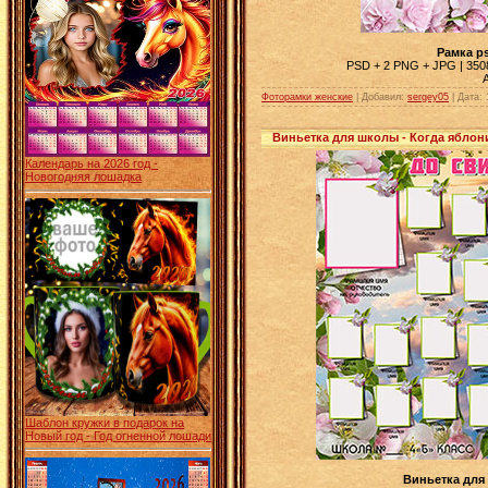
Рамка p
PSD + 2 PNG + JPG | 3508 
Фоторамки женские
| Добавил:
sergey05
|
Дата:
Виньетка для школы - Когда яблон
Календарь на 2026 год -
Новогодняя лошадка
Шаблон кружки в подарок на
Новый год - Год огненной лошади
Виньетка для 