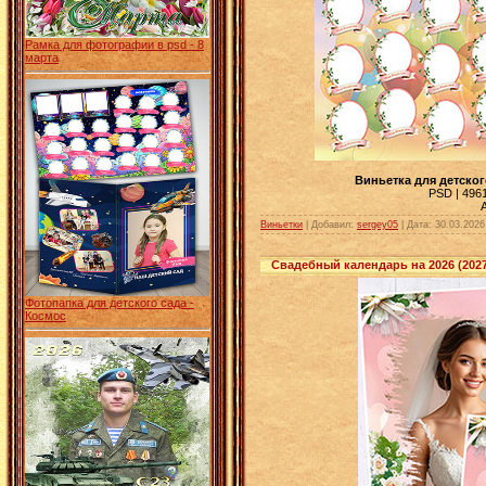
Рамка для фотографии в psd - 8
марта
Виньетка для детског
PSD | 4961
Виньетки
| Добавил:
sergey05
|
Дата:
30.03.2026
Свадебный календарь на 2026 (2027
Фотопапка для детского сада -
Космос