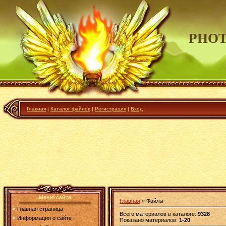
PHOT
Главная
|
Каталог файлов
|
Регистрация
|
Вход
Меню сайта
Главная
»
Файлы
Главная страница
Всего материалов в каталоге
:
9328
Информация о сайте
Показано материалов
:
1-20