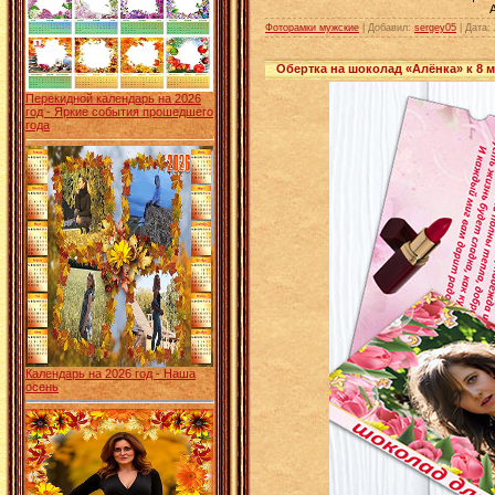
Фоторамки мужские
| Добавил:
sergey05
|
Дата:
Обертка на шоколад «Алёнка» к 8 
Перекидной календарь на 2026
год - Яркие события прошедшего
года
Календарь на 2026 год - Наша
осень